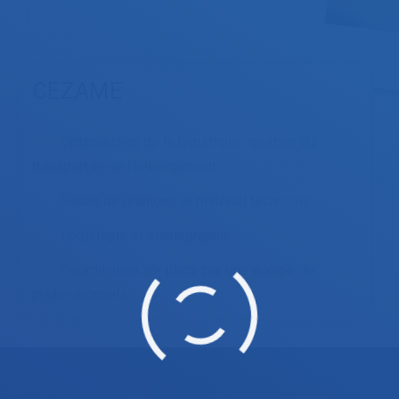
…).
CEZAME
Optimisation de la logistique : gestion du
transport et de l’hébergement
Salles de réunions et matériel technique
Logistique et scénographie
Coordination sur place par une équipe de
professionnels