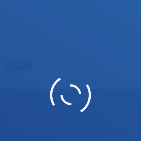
d'utiliser le formulaire ci-dessous.
NOS COORDONNÉES
5, rue Galliéni
92100 Boulogne-Billancourt