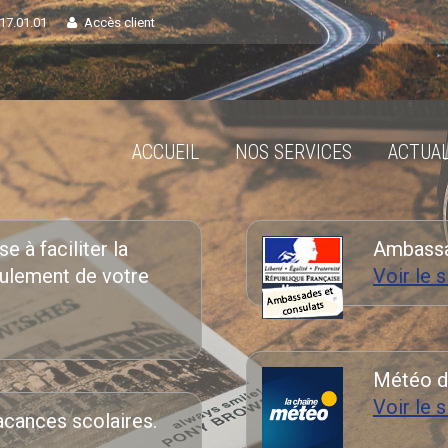
.17.01.01
Accès client
ACCUEIL
NOS SERVICES
ACTUAL
e à faciliter la
Ambassad
oulement de votre
Voir le s
Météo d
Voir le s
acances scolaires.