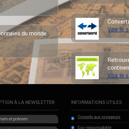
Converti
Voir le s
monnaies du monde
Retrouve
continent
Voir le s
PTION À LA NEWSLETTER
INFORMATIONS UTILES
Conseils aux voyageurs
Eco-responsabilité