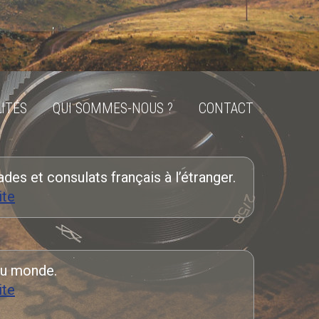
ITÉS
QUI SOMMES-NOUS ?
CONTACT
es et consulats français à l’étranger.
ite
u monde.
ite