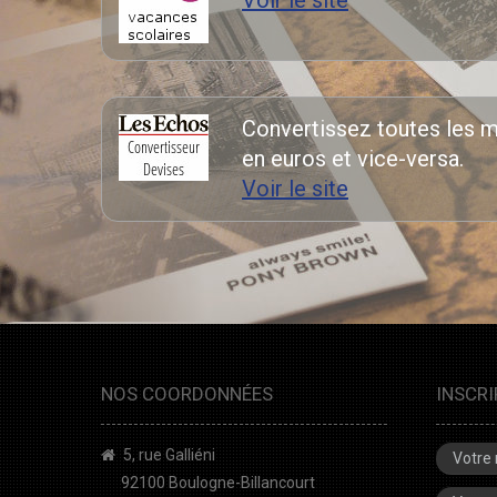
Voir le site
Convertissez toutes les 
en euros et vice-versa.
Voir le site
NOS COORDONNÉES
INSCRI
5, rue Galliéni
92100 Boulogne-Billancourt