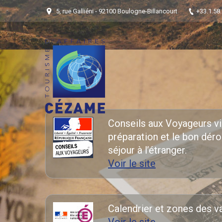
5, rue Galliéni - 92100 Boulogne-Billancourt
+33.1.58
Conseils aux Voyageurs vis
préparation et le bon dér
séjour à l’étranger.
Voir le site
Calendrier et zones des v