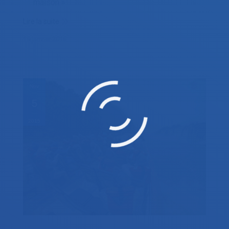
maison »
Lire la suite
19 janvier 2016
Nov
5
2015