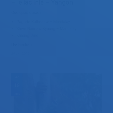
– le lac Inlé – Yangon
Quelques étapes
:
Pagode Kuthodaw – Mandalay
Shwe Nandaw Kyaung – Mandalay
Khaung Dine
Lire la suite
29 avril 2016
Jan
19
2016