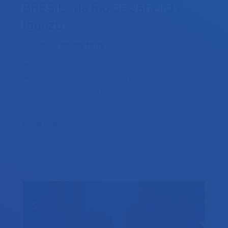
BRESIL : de Rio de Janeiro à
Iguazu
Quelques points forts :
Cocktail privatisé en haut du Pain de Sucre
Survol de Rio en hélicoptère
Représentation de Capoeira
Déjeuner « feijoada » dans une villa privée
Lire la suite
5 novembre 2015
Nov
5
2015