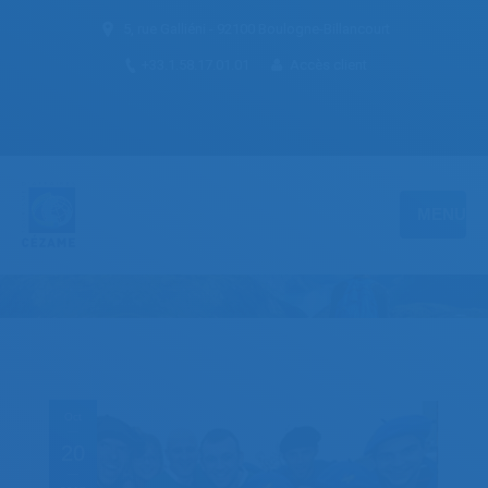
5, rue Galliéni - 92100 Boulogne-Billancourt
+33.1.58.17.01.01
Accès client
MENU
Oct
20