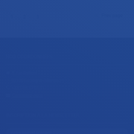
Prev page
1
2
3
NOS COORDONNÉES
5, rue Galliéni
92100 Boulogne-Billancourt
+33.1.58.17.01.01
Contactez-nous
INSCRIPTION À LA NEWSLETTER