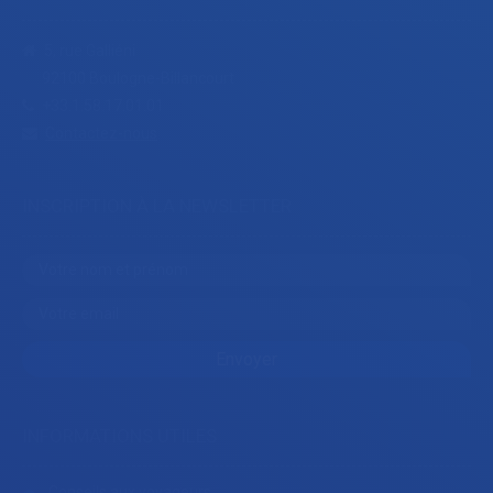
5, rue Galliéni
92100 Boulogne-Billancourt
+33.1.58.17.01.01
Contactez-nous
INSCRIPTION À LA NEWSLETTER
INFORMATIONS UTILES
Conseils aux voyageurs