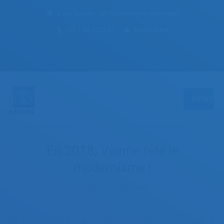
5, rue Galliéni - 92100 Boulogne-Billancourt
+33.1.58.17.01.01
Accès client
MENU
En 2018, Vienne fête le
modernisme !
You are here:
Bienvenue
Actualite
30 janvier 2018
Actualite
,
Non classé