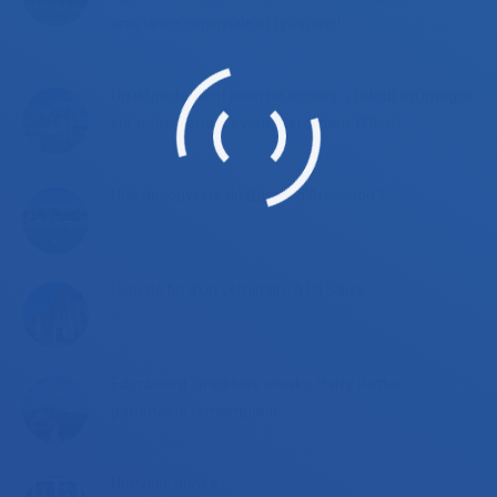
ambiance conviviale et rythmée !
4 février 2025
Un département plein de trésors…, retour en images
sur notre dernier événement, dans l’Oise !
14 juin 2023
Une découverte du Bassin d’Arcachon ?
6 juillet 2022
Clap de fin d’un séminaire à La Baule
6 juillet 2022
Édimbourg : tradition, whisky, Harry Potter,
patrimoine remarquable, …
11 avril 2022
Nouvelle année !